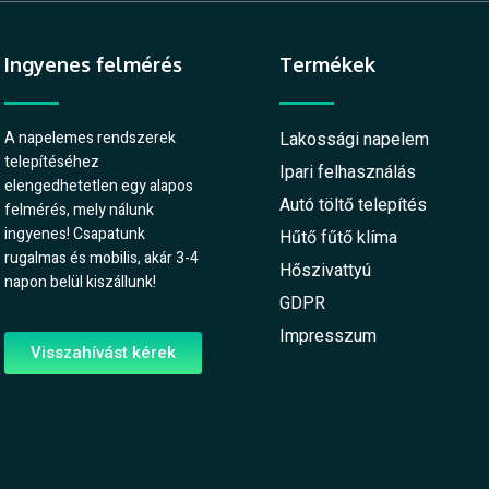
Ingyenes felmérés
Termékek
A napelemes rendszerek
Lakossági napelem
telepítéséhez
Ipari felhasználás
elengedhetetlen egy alapos
Autó töltő telepítés
felmérés, mely nálunk
ingyenes! Csapatunk
Hűtő fűtő klíma
rugalmas és mobilis, akár 3-4
Hőszivattyú
napon belül kiszállunk!
GDPR
Impresszum
Visszahívást kérek