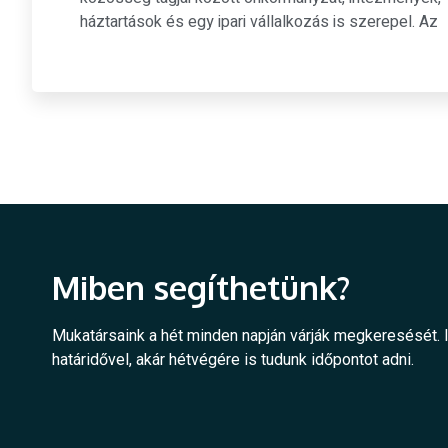
háztartások és egy ipari vállalkozás is szerepel. Az
Miben segíthetünk?
Mukatársaink a hét minden napján várják megkeresését.
határidővel, akár hétvégére is tudunk időpontot adni.