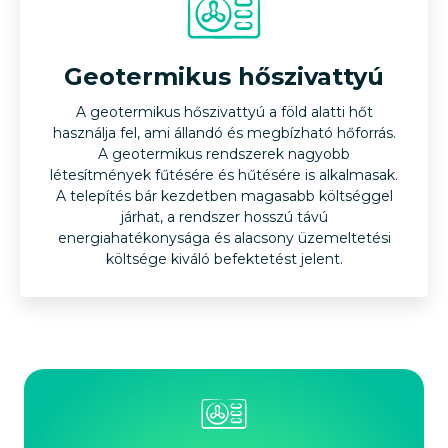
Levegő-levegő hőszivattyú
Ha egyszerű és költséghatékony megoldást keres, a
Geotermikus hőszivattyú
levegő-levegő hőszivattyú a tökéletes választás. Ezek a
rendszerek a levegő hőmérsékletének szabályozásával
A geotermikus hőszivattyú a föld alatti hőt
használja fel, ami állandó és megbízható hőforrás.
működnek, ami gyors telepítést és alacsony
karbantartási igényt jelent. Tökéletes megoldás
A geotermikus rendszerek nagyobb
létesítmények fűtésére és hűtésére is alkalmasak.
otthonok és kisebb irodák számára.
A telepítés bár kezdetben magasabb költséggel
járhat, a rendszer hosszú távú
energiahatékonysága és alacsony üzemeltetési
költsége kiváló befektetést jelent.
Geotermikus hőszivattyú
A geotermikus hőszivattyú a föld alatti hőt használja fel,