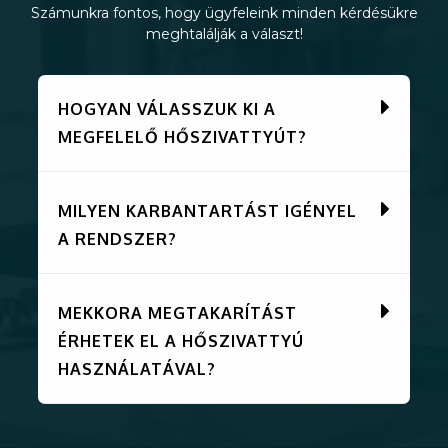
Számunkra fontos, hogy ügyfeleink minden kérdésükre
meghtalálják a választ!
HOGYAN VÁLASSZUK KI A
MEGFELELŐ HŐSZIVATTYÚT?
MILYEN KARBANTARTÁST IGÉNYEL
A RENDSZER?
MEKKORA MEGTAKARÍTÁST
ÉRHETEK EL A HŐSZIVATTYÚ
HASZNÁLATÁVAL?