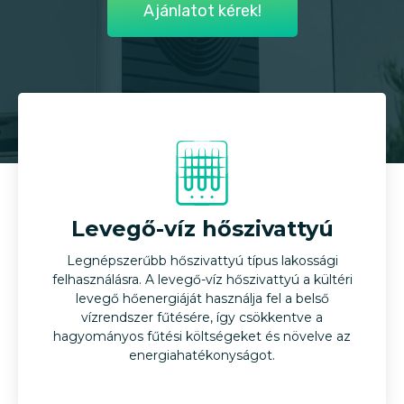
Ajánlatot kérek!
Levegő-víz hőszivattyú
Legnépszerűbb hőszivattyú típus lakossági
felhasználásra. A levegő-víz hőszivattyú a kültéri
levegő hőenergiáját használja fel a belső
vízrendszer fűtésére, így csökkentve a
hagyományos fűtési költségeket és növelve az
energiahatékonyságot.