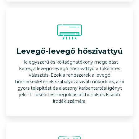
Levegő-víz hőszivattyú
Legnépszerűbb hőszivattyú típus lakossági
Levegő-levegő hőszivattyú
felhasználásra. A levegő-víz hőszivattyú a kültéri levegő
hőenergiáját használja fel a belső vízrendszer fűtésére,
Ha egyszerű és költséghatékony megoldást
így csökkentve a hagyományos fűtési költségeket és
keres, a levegő-levegő hőszivattyú a tökéletes
választás. Ezek a rendszerek a levegő
növelve az energiahatékonyságot.
hőmérsékletének szabályozásával működnek, ami
gyors telepítést és alacsony karbantartási igényt
jelent. Tökéletes megoldás otthonok és kisebb
irodák számára.