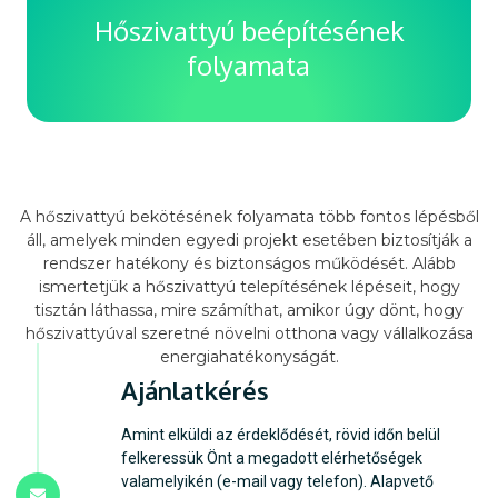
ami állandó és megbízható hőforrás. A geotermikus
Hőszivattyú beépítésének
rendszerek nagyobb létesítmények fűtésére és
hűtésére is alkalmasak. A telepítés bár kezdetben
folyamata
magasabb költséggel járhat, a rendszer hosszú távú
energiahatékonysága és alacsony üzemeltetési költsége
kiváló befektetést jelent.
A hőszivattyú bekötésének folyamata több fontos lépésből
áll, amelyek minden egyedi projekt esetében biztosítják a
rendszer hatékony és biztonságos működését. Alább
ismertetjük a hőszivattyú telepítésének lépéseit, hogy
tisztán láthassa, mire számíthat, amikor úgy dönt, hogy
hőszivattyúval szeretné növelni otthona vagy vállalkozása
energiahatékonyságát.
Ajánlatkérés
Amint elküldi az érdeklődését, rövid időn belül
felkeressük Önt a megadott elérhetőségek
valamelyikén (e-mail vagy telefon). Alapvető