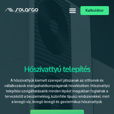
Kalkulátor
Hőszivattyú telepítés
A hőszivattyúk kiemelt szerepet játszanak az otthonok és
vállalkozások energiahatékonyságának növelésében. Hőszivattyú
telepítési szolgáltatásaink minden lépést magukban foglalnak a
tervezéstől a beüzemelésig, különféle típusú rendszerekkel, mint
a levegő-víz, levegő-levegő és geotermikus hőszivattyúk.