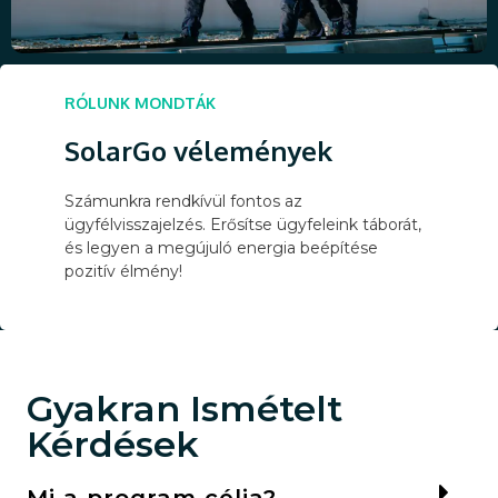
RÓLUNK MONDTÁK
SolarGo vélemények
Számunkra rendkívül fontos az
ügyfélvisszajelzés. Erősítse ügyfeleink táborát,
és legyen a megújuló energia beépítése
pozitív élmény!
Gyakran Ismételt
Kérdések
Mi a program célja?