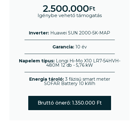
2.500.000
Ft
Igénybe vehető támogatás
Inverter:
Huawei SUN 2000-5K-MAP
Garancia:
10 év
Napelem típus:
Longi Hi-Mo X10 LR7-54HVH-
480M 12 db - 5,76 kW
Energia tároló:
3 fázisú smart meter
SOFAR Battery 10 kWh
Bruttó önerő: 1.350.000 Ft