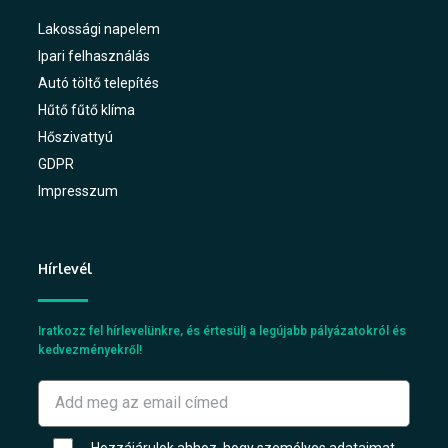
Lakossági napelem
Ipari felhasználás
Autó töltő telepítés
Hűtő fűtő klíma
Hőszivattyú
GDPR
Impresszum
Hírlevél
Iratkozz fel hírlevelünkre, és értesülj a legújabb pályázatokról és
kedvezményekről!
Hozzájárulok ahhoz, hogy személyes adataimat