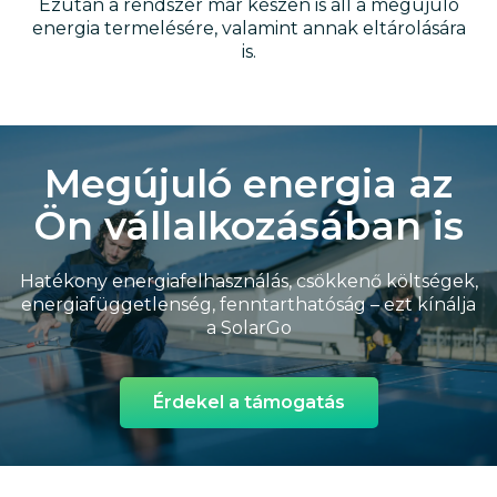
Ezután a rendszer már készen is áll a megújuló
energia termelésére, valamint annak eltárolására
is.
Megújuló energia az
Ön vállalkozásában is
Hatékony energiafelhasználás, csökkenő költségek,
energiafüggetlenség, fenntarthatóság – ezt kínálja
a SolarGo
Érdekel a támogatás