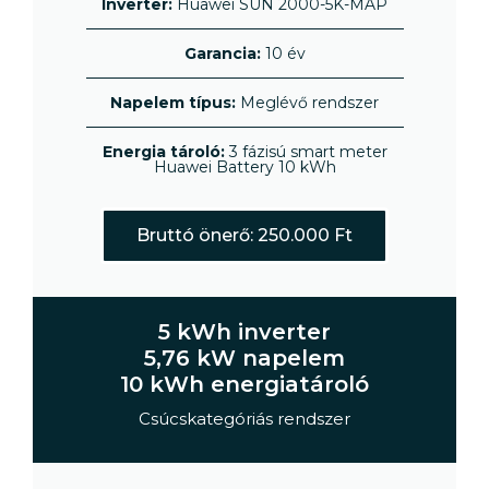
Inverter:
Huawei SUN 2000-5K-MAP
Garancia:
10 év
Napelem típus:
Meglévő rendszer
Energia tároló:
3 fázisú smart meter
Huawei Battery 10 kWh
Bruttó önerő: 250.000 Ft
5 kWh inverter
5,76 kW napelem
10 kWh energiatároló
Csúcskategóriás rendszer