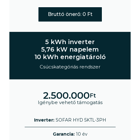
Bruttó önerő: 0 Ft
5 kWh inverter
5,76 kW napelem
10 kWh energiatároló
Csúcskategóriás rendszer
2.500.000
Ft
Igénybe vehető támogatás
Inverter:
SOFAR HYD 5KTL-3PH
Garancia:
10 év