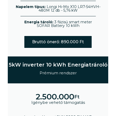
Napelem típus:
Longi Hi-Mo X10 LR7-54HVH-
480M 12 db - 5,76 kW
Energia tároló:
3 fázisú smart meter
SOFAR Battery 10 kWh
Bruttó önerő: 890.000 Ft
5kW inverter 10 kWh Energiatrároló
Prémium rendszer
2.500.000
Ft
Igénybe vehető támogatás