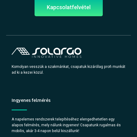
Kapcsolatfelvétel
Komolyan vesszük a szakmánkat, csapatuk kizárólag profi munkát
ad ki a kezei közül.
Ingyenes felmérés
A napelemes rendszerek telepítéséhez elengedhetetlen egy
alapos felmérés, mely nálunk ingyenes! Csapatunk rugalmas és
mobilis, akár 3-4 napon belül kiszállunk!