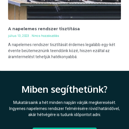
A napelemes rendszer tisztítása
július 13, 2023
Nincs hozzászólás
A napelemes rendszer tisztítását érdemes legalább egy-két
évente beütemeznünk teendőink közé, hiszen ezáltal az
áramtermelést tehetjük hatékonyabbá.
Miben segíthetünk?
Mukatársaink a hét minden napján várják megkeresését.
Ingyenes napelemes rendszer felmérésére rövid határidővel,
akár hétvégére is tudunk időpontot adni.