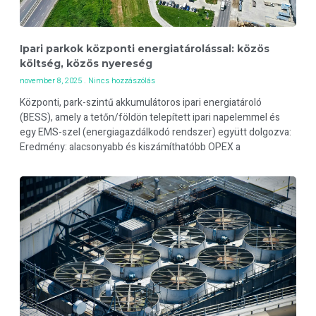
Ipari parkok központi energiatárolással: közös
költség, közös nyereség
november 8, 2025
Nincs hozzászólás
Központi, park-szintű akkumulátoros ipari energiatároló
(BESS), amely a tetőn/földön telepített ipari napelemmel és
egy EMS-szel (energiagazdálkodó rendszer) együtt dolgozva:
Eredmény: alacsonyabb és kiszámíthatóbb OPEX a