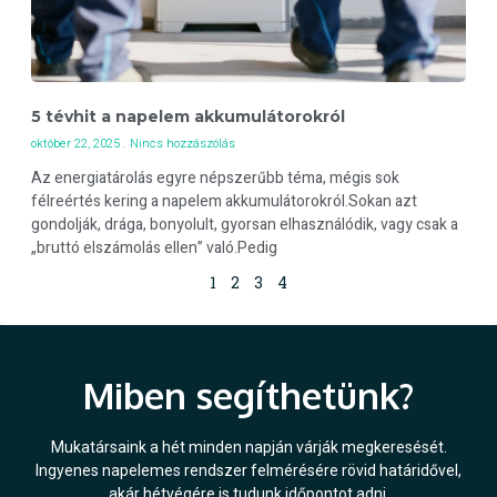
5 tévhit a napelem akkumulátorokról
október 22, 2025
Nincs hozzászólás
Az energiatárolás egyre népszerűbb téma, mégis sok
félreértés kering a napelem akkumulátorokról.Sokan azt
gondolják, drága, bonyolult, gyorsan elhasználódik, vagy csak a
„bruttó elszámolás ellen” való.Pedig
1
2
3
4
Miben segíthetünk?
Mukatársaink a hét minden napján várják megkeresését.
Ingyenes napelemes rendszer felmérésére rövid határidővel,
akár hétvégére is tudunk időpontot adni.