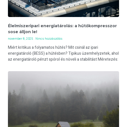
Élelmiszeripari energiatárolás: a hűtőkompresszor
sose álljon le!
november 8, 2025
Nincs hozzászólás
Miért kritikus a folyamatos hűtés? Mit csinál az ipari
energiatároló (BESS) a hűtésben? Tipikus üzemhelyzetek, ahol
az energiatároló pénzt spórol és növeli a stabilitást Méretezés: