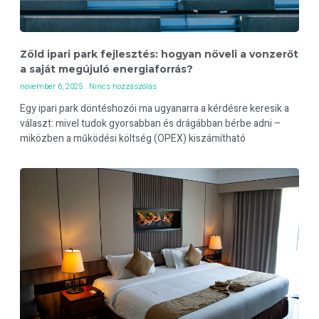
Zöld ipari park fejlesztés: hogyan növeli a vonzerőt
a saját megújuló energiaforrás?
november 6, 2025
Nincs hozzászólás
Egy ipari park döntéshozói ma ugyanarra a kérdésre keresik a
választ: mivel tudok gyorsabban és drágábban bérbe adni –
miközben a működési költség (OPEX) kiszámítható