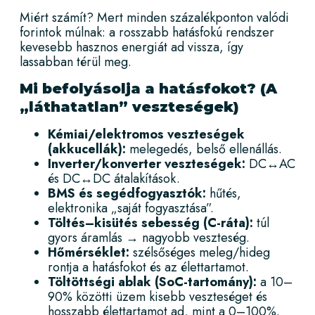
Miért számít? Mert minden százalékponton valódi
forintok múlnak: a rosszabb hatásfokú rendszer
kevesebb hasznos energiát ad vissza, így
lassabban térül meg.
Mi befolyásolja a hatásfokot? (A
„láthatatlan” veszteségek)
Kémiai/elektromos veszteségek
(akkucellák):
melegedés, belső ellenállás.
Inverter/konverter veszteségek:
DC↔AC
és DC↔DC átalakítások.
BMS és segédfogyasztók:
hűtés,
elektronika „saját fogyasztása”.
Töltés–kisütés sebesség (C-ráta):
túl
gyors áramlás → nagyobb veszteség.
Hőmérséklet:
szélsőséges meleg/hideg
rontja a hatásfokot és az élettartamot.
Töltöttségi ablak (SoC-tartomány):
a 10–
90% közötti üzem kisebb veszteséget és
hosszabb élettartamot ad, mint a 0–100%.