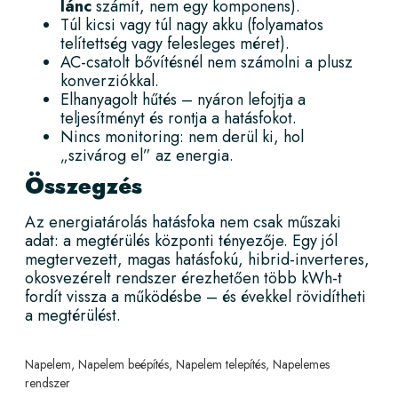
lánc
számít, nem egy komponens).
Túl kicsi vagy túl nagy akku (folyamatos
telítettség vagy felesleges méret).
AC-csatolt bővítésnél nem számolni a plusz
konverziókkal.
Elhanyagolt hűtés – nyáron lefojtja a
teljesítményt és rontja a hatásfokot.
Nincs monitoring: nem derül ki, hol
„szivárog el” az energia.
Összegzés
Az
energiatárolás
hatásfoka nem csak műszaki
adat: a megtérülés központi tényezője. Egy jól
megtervezett, magas hatásfokú, hibrid-inverteres,
okosvezérelt rendszer érezhetően több kWh-t
fordít vissza a működésbe – és évekkel rövidítheti
a megtérülést.
Napelem
,
Napelem beépítés
,
Napelem telepítés
,
Napelemes
rendszer