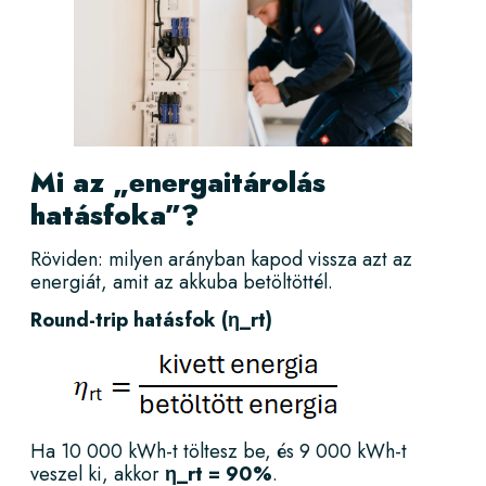
Mi az „energaitárolás
hatásfoka”?
Röviden: milyen arányban kapod vissza azt az
energiát, amit az akkuba betöltöttél.
Round-trip hatásfok (η_rt)
Ha 10 000 kWh-t töltesz be, és 9 000 kWh-t
veszel ki, akkor
η_rt = 90%
.