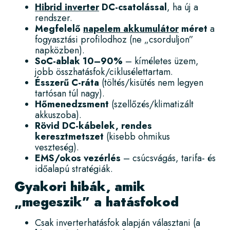
Hibrid inverter
DC-csatolással
, ha új a
rendszer.
Megfelelő
napelem akkumulátor
méret
a
fogyasztási profilodhoz (ne „csorduljon”
napközben).
SoC-ablak 10–90%
– kíméletes üzem,
jobb összhatásfok/ciklusélettartam.
Ésszerű C-ráta
(töltés/kisütés nem legyen
tartósan túl nagy).
Hőmenedzsment
(szellőzés/klimatizált
akkuszoba).
Rövid DC-kábelek, rendes
keresztmetszet
(kisebb ohmikus
veszteség).
EMS/okos vezérlés
– csúcsvágás, tarifa- és
időalapú stratégiák.
Gyakori hibák, amik
„megeszik” a hatásfokod
Csak inverterhatásfok alapján választani (a