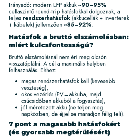
Irányadó: modern LFP akkuk
~90–95%
cellaszintű round-trip hatásfokkal dolgoznak; a
teljes
rendszerhatásfok
(akkucellák + inverterek
+ kábelek) jellemzően
~85–92%
.
Hatásfok a bruttó elszámolásban:
miért kulcsfontosságú?
Bruttó elszámolásnál nem éri meg olcsón
visszatáplálni. A cél a maximális helyben
felhasználás. Ehhez:
magas rendszerhatásfok kell (kevesebb
veszteség),
okos vezérlés (PV→akkuba, majd
csúcsidőben akkuból a fogyasztás),
jól méretezett akku (ne teljen meg
napközben, de éjjel se maradjon félig teli).
7 pont a magasabb hatásfokért
(és gyorsabb megtérülésért)